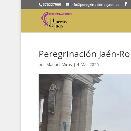
676227909
info@peregrinacionesjaen.es
Peregrinación Jaén-Ro
por
Manuel Miras
|
4-Mar-2026