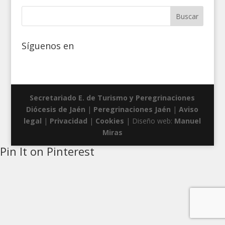
Síguenos en
Secretariado E. de Turismo y Peregrinaciones
Diócesis de Jaén
|
Peregrinaciones Jaén
|
Aviso
legal
|
Privacidad
|
Cookies
| Diseño web:
Manuel
Miras
Pin It on Pinterest