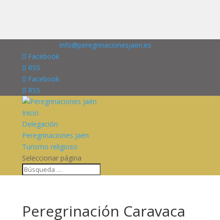
676227909
info@peregrinacionesjaen.es
Facebook
RSS
Facebook
RSS
Inicio
Delegación
Peregrinaciones Jaén
Turismo religioso
Seleccionar página
Peregrinación Caravaca