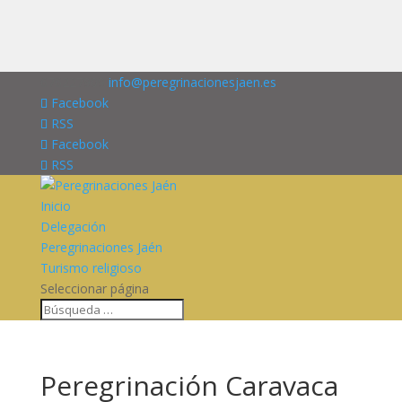
676227909
info@peregrinacionesjaen.es
Facebook
RSS
Facebook
RSS
Inicio
Delegación
Peregrinaciones Jaén
Turismo religioso
Seleccionar página
Peregrinación Caravaca