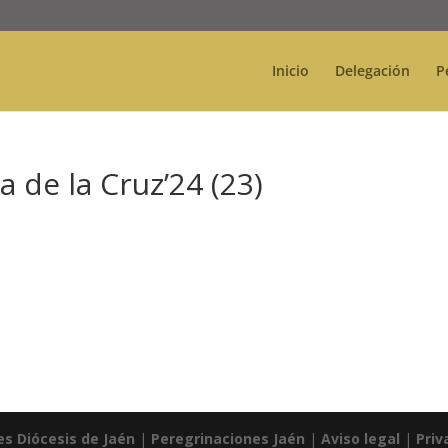
Inicio
Delegación
P
 de la Cruz’24 (23)
es Diócesis de Jaén
|
Peregrinaciones Jaén
|
Aviso legal
|
Priv