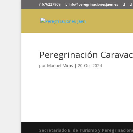
676227909
info@peregrinacionesjaen.es
Peregrinación Caravaca
por
Manuel Miras
|
20-Oct-2024
Secretariado E. de Turismo y Peregrinacion