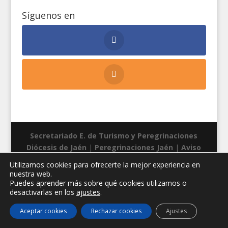
Síguenos en
Secretariado E. de Turismo y Peregrinaciones
Diócesis de Jaén
|
Peregrinaciones Jaén
|
Aviso
legal
|
Privacidad
|
Cookies
| Diseño web:
Manuel
Utilizamos cookies para ofrecerte la mejor experiencia en
Miras
nuestra web.
Puedes aprender más sobre qué cookies utilizamos o
desactivarlas en los
ajustes
.
Aceptar cookies
Rechazar cookies
Ajustes