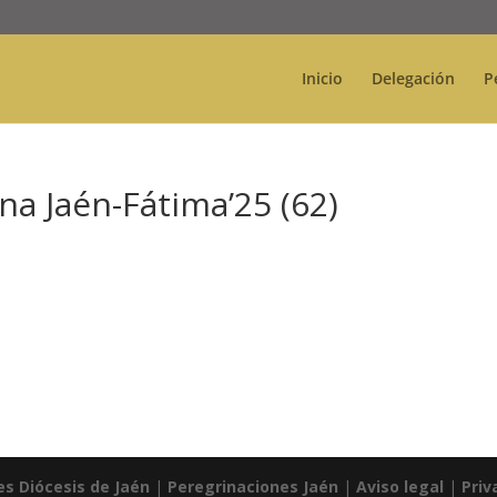
Inicio
Delegación
P
na Jaén-Fátima’25 (62)
es Diócesis de Jaén
|
Peregrinaciones Jaén
|
Aviso legal
|
Priv