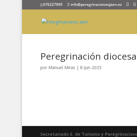
676227909
info@peregrinacionesjaen.es
Peregrinación diocesa
por
Manuel Miras
|
8-Jun-2025
Secretariado E. de Turismo y Peregrinacion