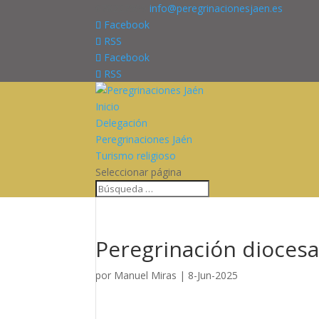
676227909
info@peregrinacionesjaen.es
Facebook
RSS
Facebook
RSS
Inicio
Delegación
Peregrinaciones Jaén
Turismo religioso
Seleccionar página
Peregrinación diocesa
por
Manuel Miras
|
8-Jun-2025