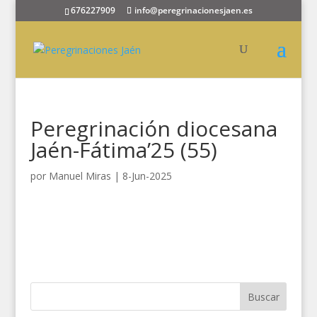
676227909
info@peregrinacionesjaen.es
Peregrinación diocesana
Jaén-Fátima’25 (55)
por
Manuel Miras
|
8-Jun-2025