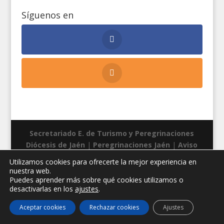
Síguenos en
Secretariado E. de Turismo y Peregrinaciones
Diócesis de Jaén
|
Peregrinaciones Jaén
|
Aviso
legal
|
Privacidad
|
Cookies
| Diseño web:
Manuel
Utilizamos cookies para ofrecerte la mejor experiencia en
Miras
nuestra web.
Puedes aprender más sobre qué cookies utilizamos o
desactivarlas en los
ajustes
.
Aceptar cookies
Rechazar cookies
Ajustes