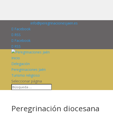
676227909
info@peregrinacionesjaen.es
Facebook
RSS
Facebook
RSS
Inicio
Delegación
Peregrinaciones Jaén
Turismo religioso
Seleccionar página
Peregrinación diocesana