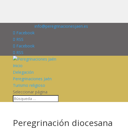
676227909
info@peregrinacionesjaen.es
Facebook
RSS
Facebook
RSS
Inicio
Delegación
Peregrinaciones Jaén
Turismo religioso
Seleccionar página
Peregrinación diocesana