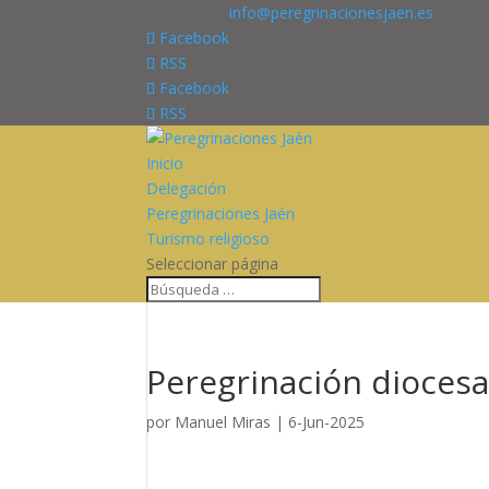
676227909
info@peregrinacionesjaen.es
Facebook
RSS
Facebook
RSS
Inicio
Delegación
Peregrinaciones Jaén
Turismo religioso
Seleccionar página
Peregrinación diocesa
por
Manuel Miras
|
6-Jun-2025