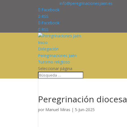
676227909
info@peregrinacionesjaen.es
Facebook
RSS
Facebook
RSS
Inicio
Delegación
Peregrinaciones Jaén
Turismo religioso
Seleccionar página
Peregrinación diocesa
por
Manuel Miras
|
5-Jun-2025