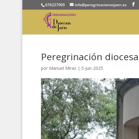
676227909
info@peregrinacionesjaen.es
Peregrinación diocesa
por
Manuel Miras
|
5-Jun-2025