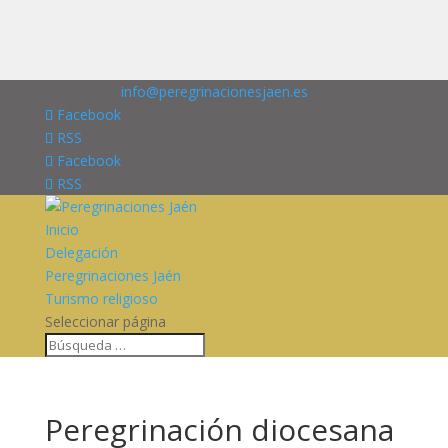
676227909
info@peregrinacionesjaen.es
Facebook
RSS
Facebook
RSS
Inicio
Delegación
Peregrinaciones Jaén
Turismo religioso
Seleccionar página
Peregrinación diocesana