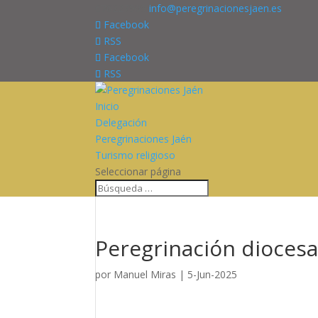
676227909
info@peregrinacionesjaen.es
Facebook
RSS
Facebook
RSS
Inicio
Delegación
Peregrinaciones Jaén
Turismo religioso
Seleccionar página
Peregrinación diocesa
por
Manuel Miras
|
5-Jun-2025