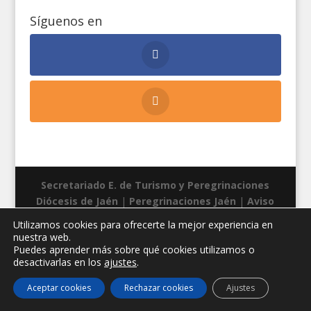
Síguenos en
Secretariado E. de Turismo y Peregrinaciones
Diócesis de Jaén
|
Peregrinaciones Jaén
|
Aviso
legal
|
Privacidad
|
Cookies
| Diseño web:
Manuel
Utilizamos cookies para ofrecerte la mejor experiencia en
Miras
nuestra web.
Puedes aprender más sobre qué cookies utilizamos o
desactivarlas en los
ajustes
.
Aceptar cookies
Rechazar cookies
Ajustes