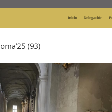
Inicio
Delegación
P
Roma’25 (93)