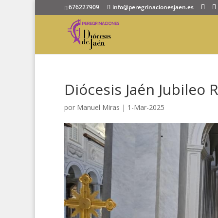
676227909
info@peregrinacionesjaen.es
Diócesis Jaén Jubileo 
por
Manuel Miras
|
1-Mar-2025