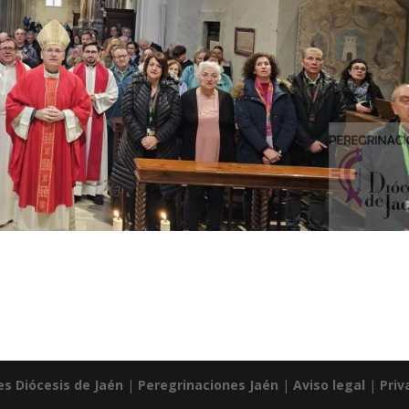
es Diócesis de Jaén
|
Peregrinaciones Jaén
|
Aviso legal
|
Priv