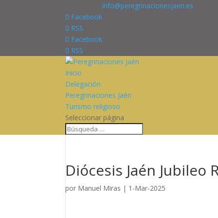
676227909
info@peregrinacionesjaen.es
Facebook
RSS
Facebook
RSS
Inicio
Delegación
Peregrinaciones Jaén
Turismo religioso
Seleccionar página
Diócesis Jaén Jubileo 
por
Manuel Miras
|
1-Mar-2025