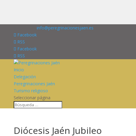
676227909
info@peregrinacionesjaen.es
Facebook
RSS
Facebook
RSS
Inicio
Delegación
Peregrinaciones Jaén
Turismo religioso
Seleccionar página
Diócesis Jaén Jubileo