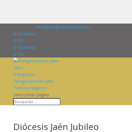
676227909
info@peregrinacionesjaen.es
Facebook
RSS
Facebook
RSS
Inicio
Delegación
Peregrinaciones Jaén
Turismo religioso
Seleccionar página
Diócesis Jaén Jubileo