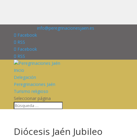
676227909
info@peregrinacionesjaen.es
Facebook
RSS
Facebook
RSS
Inicio
Delegación
Peregrinaciones Jaén
Turismo religioso
Seleccionar página
Diócesis Jaén Jubileo