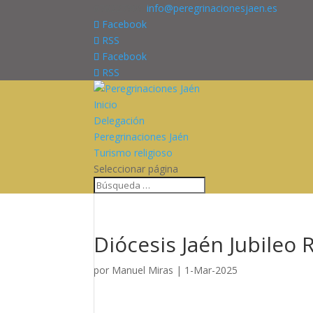
676227909
info@peregrinacionesjaen.es
Facebook
RSS
Facebook
RSS
Inicio
Delegación
Peregrinaciones Jaén
Turismo religioso
Seleccionar página
Diócesis Jaén Jubileo 
por
Manuel Miras
|
1-Mar-2025