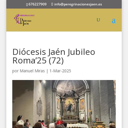
676227909
info@peregrinacionesjaen.es
Diócesis Jaén Jubileo
Roma’25 (72)
por
Manuel Miras
|
1-Mar-2025