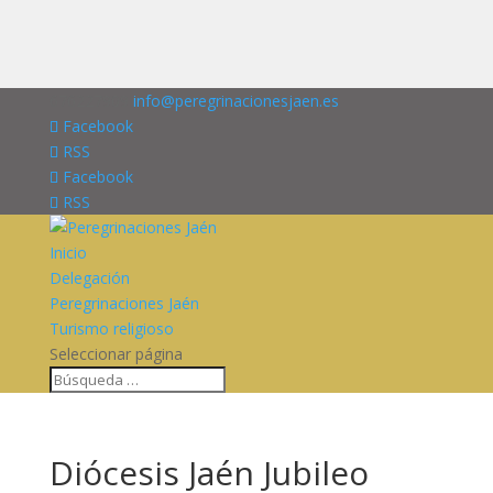
676227909
info@peregrinacionesjaen.es
Facebook
RSS
Facebook
RSS
Inicio
Delegación
Peregrinaciones Jaén
Turismo religioso
Seleccionar página
Diócesis Jaén Jubileo