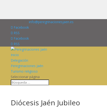
676227909
info@peregrinacionesjaen.es
Facebook
RSS
Facebook
RSS
Inicio
Delegación
Peregrinaciones Jaén
Turismo religioso
Seleccionar página
Diócesis Jaén Jubileo