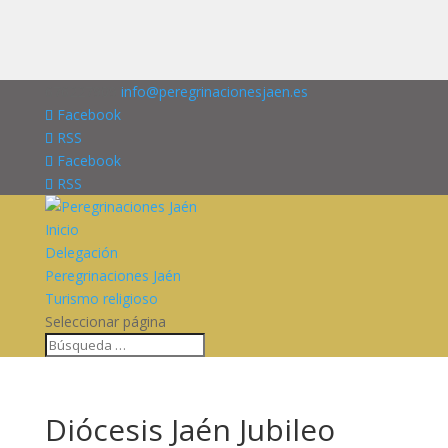
676227909
info@peregrinacionesjaen.es
Facebook
RSS
Facebook
RSS
Inicio
Delegación
Peregrinaciones Jaén
Turismo religioso
Seleccionar página
Diócesis Jaén Jubileo