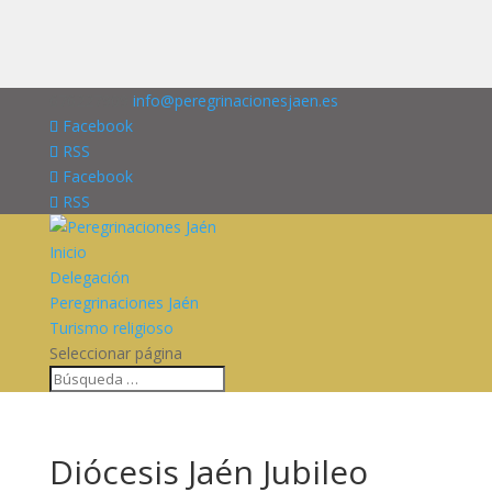
676227909
info@peregrinacionesjaen.es
Facebook
RSS
Facebook
RSS
Inicio
Delegación
Peregrinaciones Jaén
Turismo religioso
Seleccionar página
Diócesis Jaén Jubileo