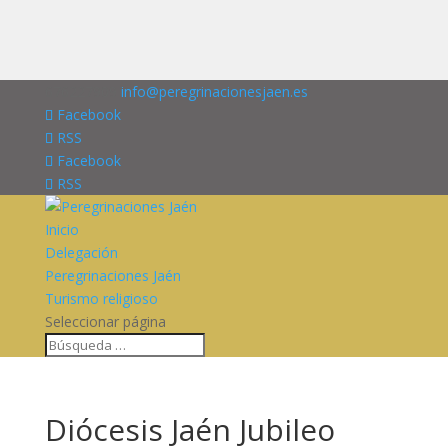
676227909
info@peregrinacionesjaen.es
Facebook
RSS
Facebook
RSS
Inicio
Delegación
Peregrinaciones Jaén
Turismo religioso
Seleccionar página
Diócesis Jaén Jubileo