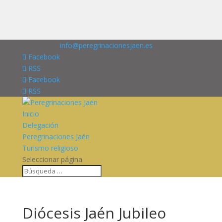
676227909
info@peregrinacionesjaen.es
Facebook
RSS
Facebook
RSS
Inicio
Delegación
Peregrinaciones Jaén
Turismo religioso
Seleccionar página
Diócesis Jaén Jubileo