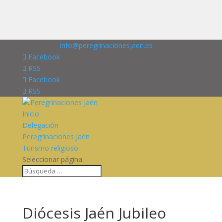
676227909
info@peregrinacionesjaen.es
Facebook
RSS
Facebook
RSS
Inicio
Delegación
Peregrinaciones Jaén
Turismo religioso
Seleccionar página
Diócesis Jaén Jubileo