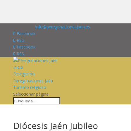
676227909
info@peregrinacionesjaen.es
Facebook
RSS
Facebook
RSS
Inicio
Delegación
Peregrinaciones Jaén
Turismo religioso
Seleccionar página
Diócesis Jaén Jubileo