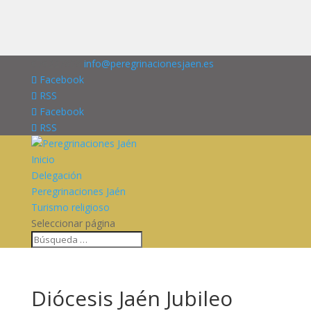
676227909
info@peregrinacionesjaen.es
Facebook
RSS
Facebook
RSS
Inicio
Delegación
Peregrinaciones Jaén
Turismo religioso
Seleccionar página
Diócesis Jaén Jubileo