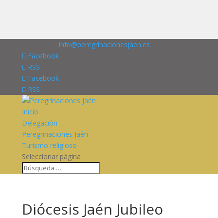
676227909
info@peregrinacionesjaen.es
Facebook
RSS
Facebook
RSS
Inicio
Delegación
Peregrinaciones Jaén
Turismo religioso
Seleccionar página
Diócesis Jaén Jubileo