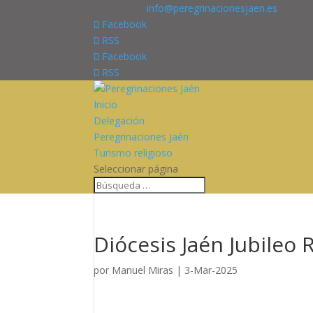
676227909
info@peregrinacionesjaen.es
Facebook
RSS
Facebook
RSS
Inicio
Delegación
Peregrinaciones Jaén
Turismo religioso
Seleccionar página
Diócesis Jaén Jubileo 
por
Manuel Miras
|
3-Mar-2025