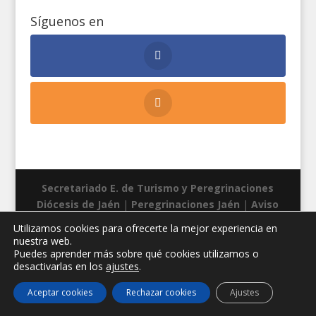
Síguenos en
Secretariado E. de Turismo y Peregrinaciones
Diócesis de Jaén
|
Peregrinaciones Jaén
|
Aviso
legal
|
Privacidad
|
Cookies
| Diseño web:
Manuel
Utilizamos cookies para ofrecerte la mejor experiencia en
Miras
nuestra web.
Puedes aprender más sobre qué cookies utilizamos o
desactivarlas en los
ajustes
.
Aceptar cookies
Rechazar cookies
Ajustes