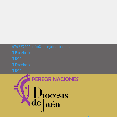
676227909
info@peregrinacionesjaen.es
Facebook
RSS
Facebook
RSS