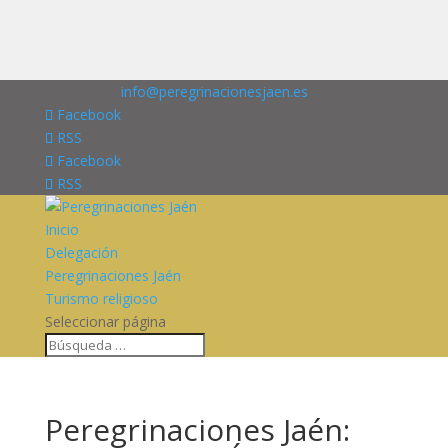
676227909
info@peregrinacionesjaen.es
Facebook
RSS
Facebook
RSS
Inicio
Delegación
Peregrinaciones Jaén
Turismo religioso
Seleccionar página
Peregrinaciones Jaén: