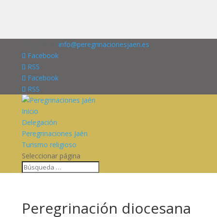
676227909
info@peregrinacionesjaen.es
Facebook
RSS
Facebook
RSS
Inicio
Delegación
Peregrinaciones Jaén
Turismo religioso
Seleccionar página
Peregrinación diocesana