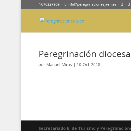
676227909
info@peregrinacionesjaen.es
Peregrinación dioces
por
Manuel Miras
|
10-Oct-2018
Secretariado E. de Turismo y Peregrinacion