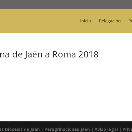
Inicio
Delegación
P
ana de Jaén a Roma 2018
es Diócesis de Jaén
|
Peregrinaciones Jaén
|
Aviso legal
|
Priv