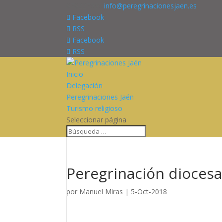
676227909
info@peregrinacionesjaen.es
Facebook
RSS
Facebook
RSS
Inicio
Delegación
Peregrinaciones Jaén
Turismo religioso
Seleccionar página
Peregrinación dioces
por
Manuel Miras
|
5-Oct-2018