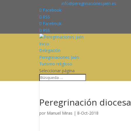
676227909
info@peregrinacionesjaen.es
Facebook
RSS
Facebook
RSS
Inicio
Delegación
Peregrinaciones Jaén
Turismo religioso
Seleccionar página
Peregrinación dioces
por
Manuel Miras
|
8-Oct-2018