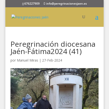
676227909
info@peregrinacionesjaen.es
Peregrinación diocesana
Jaén-Fátima2024 (41)
por
Manuel Miras
|
27-Feb-2024