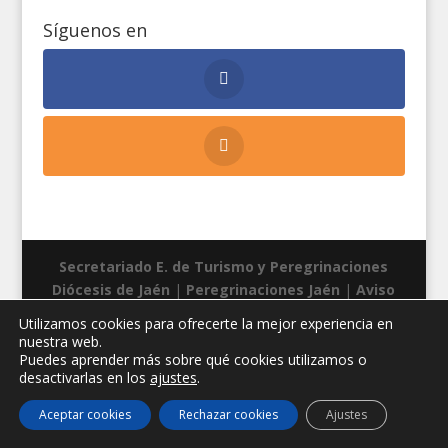
Síguenos en
Secretariado E. de Turismo y Peregrinaciones
Diócesis de Jaén
|
Peregrinaciones Jaén
|
Aviso
legal
|
Privacidad
|
Cookies
| Diseño web:
Manuel
Utilizamos cookies para ofrecerte la mejor experiencia en
Miras
nuestra web.
Puedes aprender más sobre qué cookies utilizamos o
desactivarlas en los
ajustes
.
Aceptar cookies
Rechazar cookies
Ajustes