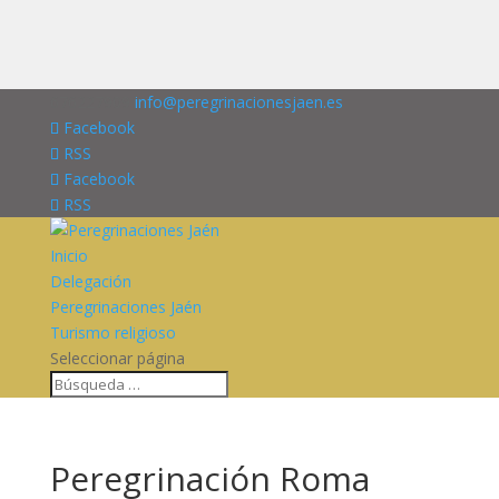
676227909
info@peregrinacionesjaen.es
Facebook
RSS
Facebook
RSS
Inicio
Delegación
Peregrinaciones Jaén
Turismo religioso
Seleccionar página
Peregrinación Roma