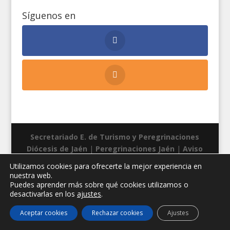
Síguenos en
Secretariado E. de Turismo y Peregrinaciones
Diócesis de Jaén
|
Peregrinaciones Jaén
|
Aviso
legal
|
Privacidad
|
Cookies
| Diseño web:
Manuel
Utilizamos cookies para ofrecerte la mejor experiencia en
Miras
nuestra web.
Puedes aprender más sobre qué cookies utilizamos o
desactivarlas en los
ajustes
.
Aceptar cookies
Rechazar cookies
Ajustes