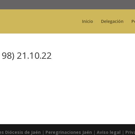
Inicio
Delegación
P
98) 21.10.22
es Diócesis de Jaén
|
Peregrinaciones Jaén
|
Aviso legal
|
Priv