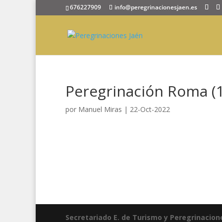
676227909
info@peregrinacionesjaen.es
Peregrinación Roma (1
por
Manuel Miras
|
22-Oct-2022
Secretariado E. de Turismo y Peregrinacion