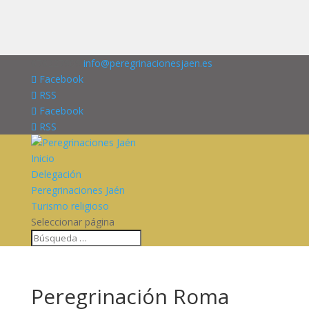
676227909
info@peregrinacionesjaen.es
Facebook
RSS
Facebook
RSS
Inicio
Delegación
Peregrinaciones Jaén
Turismo religioso
Seleccionar página
Peregrinación Roma