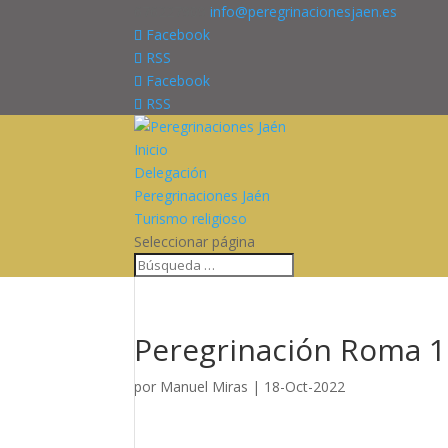
676227909
info@peregrinacionesjaen.es
Facebook
RSS
Facebook
RSS
Inicio
Delegación
Peregrinaciones Jaén
Turismo religioso
Seleccionar página
Peregrinación Roma 18
por
Manuel Miras
|
18-Oct-2022