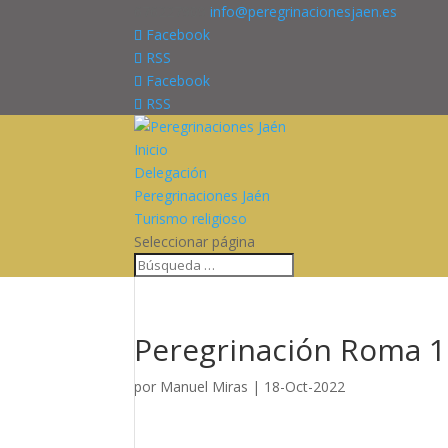
676227909
info@peregrinacionesjaen.es
Facebook
RSS
Facebook
RSS
Inicio
Delegación
Peregrinaciones Jaén
Turismo religioso
Seleccionar página
Peregrinación Roma 18
por
Manuel Miras
|
18-Oct-2022